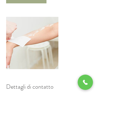
Dettagli di contatto
+ 0733 968390
oasibenesserenaturalia@gmail.com
Via Adamello, 8, Tolentino MC, Italia