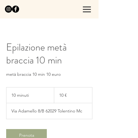
Epilazione metà
braccia 10 min
metà braccia 10 min 10 euro
10
euro
10 minuti
1
10 €
0
m
Via Adamello 8/B 62029 Tolentino Mc
i
n
u
t
Prenota
i