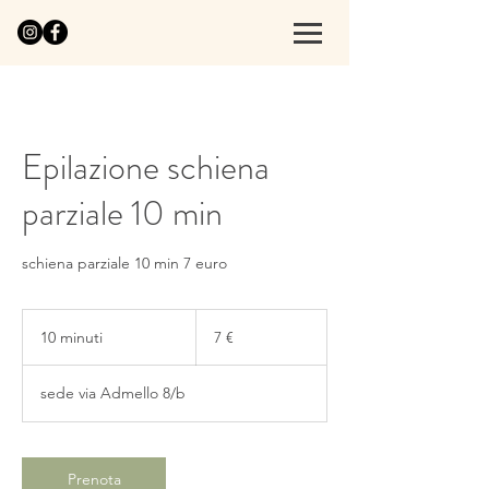
Epilazione schiena
parziale 10 min
schiena parziale 10 min 7 euro
7
euro
10 minuti
1
7 €
0
m
sede via Admello 8/b
i
n
u
t
Prenota
i