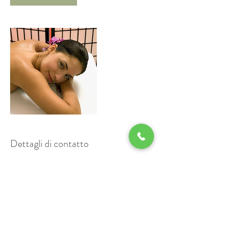
Dettagli di contatto
+ 0733 968390
oasibenesserenaturalia@gmail.com
Via Adamello, 8, Tolentino MC, Italia