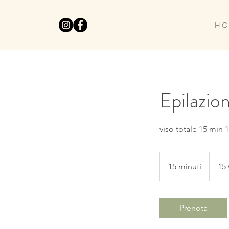
H O
Epilazion
viso totale 15 min 
15
euro
15 minuti
1
15 
5
m
i
Prenota
n
u