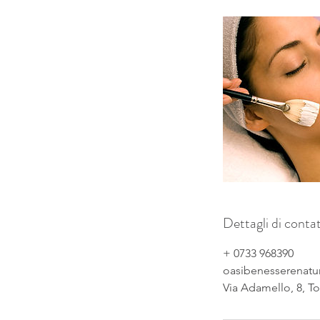
t
i
Dettagli di conta
+ 0733 968390
oasibenesserenatu
Via Adamello, 8, To