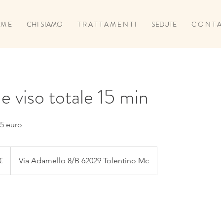
 M E
CHI SIAMO
T R A T T A M E N T I
SEDUTE
C O N T A 
e viso totale 15 min
15 euro
€
Via Adamello 8/B 62029 Tolentino Mc