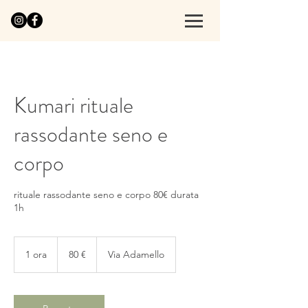
Kumari rituale
rassodante seno e
corpo
rituale rassodante seno e corpo 80€ durata
1h
80
euro
1 ora
1
80 €
Via Adamello
o
r