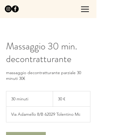
Massaggio 30 min.
decontratturante
massaggio decontratturante parziale 30
minuti 30€
30
euro
30 minuti
3
30 €
0
m
Via Adamello 8/B 62029 Tolentino Mc
i
n
u
t