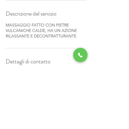
i
Descrizione del servizio
MASSAGGIO FATTO CON PIETRE
VULCANICHE CALDE, HA UN AZIONE
RILASSANTE E DECONTRATTURANTE
Dettagli di contatto
Via Adamello, 8, Tolentino MC, Italia
© by Centro Benessere Naturalia Tolentino sito creato da
Studio Il Segno