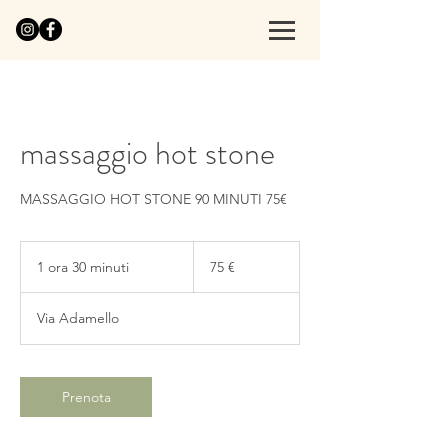
massaggio hot stone
MASSAGGIO HOT STONE 90 MINUTI 75€
75
euro
1 ora 30 minuti
1
75 €
o
r
Via Adamello
3
0
m
i
Prenota
n
u
t