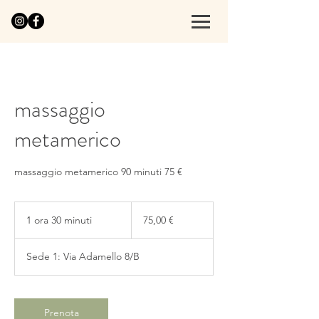
massaggio
metamerico
massaggio metamerico 90 minuti 75 €
75,00
€
1 ora 30 minuti
1
75,00 €
o
r
Sede 1: Via Adamello 8/B
3
0
m
i
Prenota
n