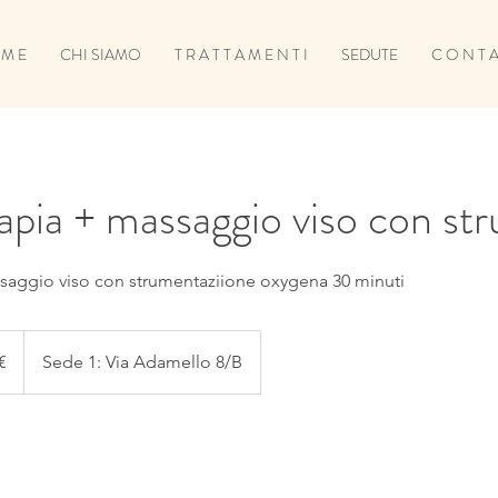
 M E
CHI SIAMO
T R A T T A M E N T I
SEDUTE
C O N T A 
apia + massaggio viso con st
saggio viso con strumentaziione oxygena 30 minuti
€
Sede 1: Via Adamello 8/B