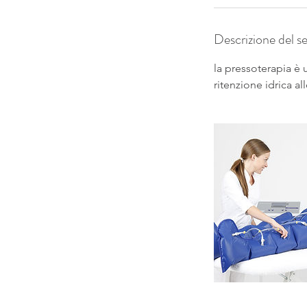
t
i
Descrizione del se
la pressoterapia è 
ritenzione idrica a