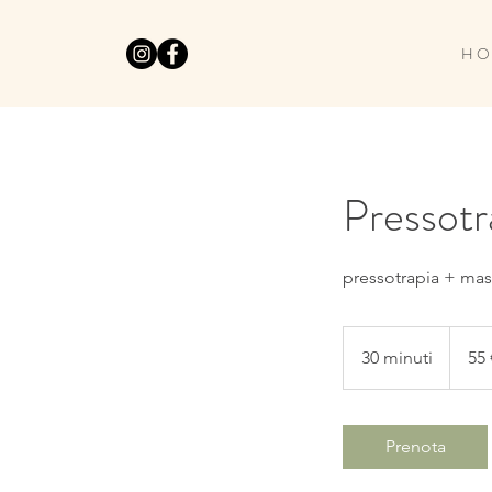
H O
Pressotr
pressotrapia + mas
55
euro
30 minuti
3
55 
0
m
i
Prenota
n
u